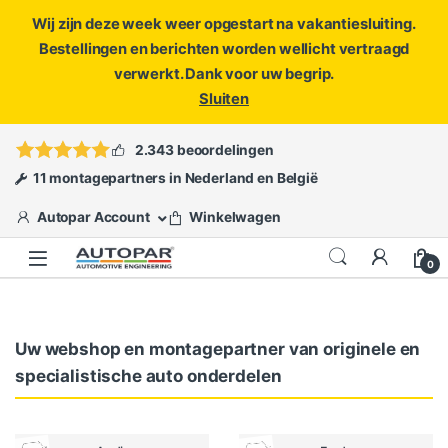
Wij zijn deze week weer opgestart na vakantiesluiting.
Bestellingen en berichten worden wellicht vertraagd
verwerkt. Dank voor uw begrip.
Sluiten
Skip to navigation
Skip to content
Vragen?
info@autopar.nl
of
open een ticket
2.343 beoordelingen
11 montagepartners in Nederland en België
Autopar Account
Winkelwagen
0
Uw webshop en montagepartner van originele en
specialistische auto onderdelen