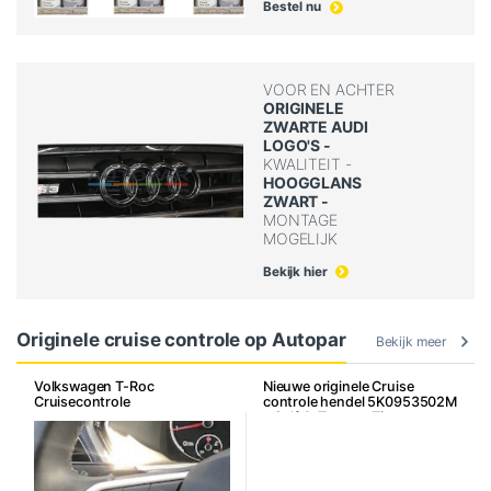
Bestel nu
VOOR EN ACHTER
ORIGINELE
ZWARTE AUDI
LOGO'S -
KWALITEIT -
HOOGGLANS
ZWART -
MONTAGE
MOGELIJK
Bekijk hier
Originele cruise controle op Autopar
Bekijk meer
Volkswagen T-Roc
Nieuwe originele Cruise
Cruisecontrole
controle hendel 5K0953502M
– Golf 6, Touran, Tiguan,
Caddy, Leon, Octavia e.a.