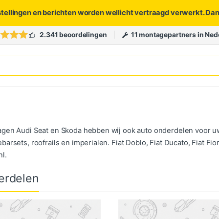
stellingen en berichten worden wellicht vertraagd verwerkt. Da
2.341 beoordelingen
11 montagepartners in Ned
gen Audi Seat en Skoda hebben wij ook auto onderdelen voor uw 
arsets, roofrails en imperialen. Fiat Doblo, Fiat Ducato, Fiat Fi
l.
erdelen