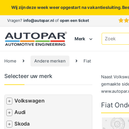
Wij zijn deze week weer opgestart na vakantiesluiting. Be
Skip to navigation
Skip to content
Vragen?
info@autopar.nl
of
open een ticket
Search for:
Merk
Home
Andere merken
Fiat
Selecteer uw merk
Naast Volkswa
gemaakte sideb
www.autopar.n
Volkswagen
+
Fiat Ond
Audi
+
Skoda
+