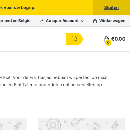
nk voor uw begrip.
Sluiten
erland en België
Autopar Account
Winkelwagen
€
0.00
0
Fiat. Voor de Fiat busjes hebben wij perfect op maat
orino en Fiat Talento onderdelen online bestellen op