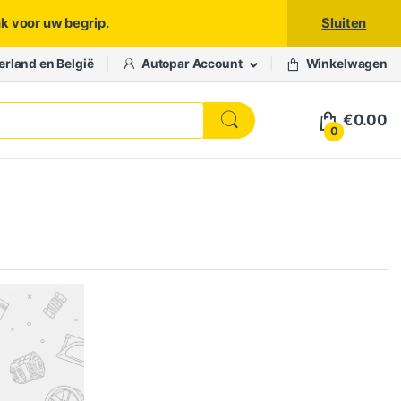
nk voor uw begrip.
Sluiten
erland en België
Autopar Account
Winkelwagen
€
0.00
0