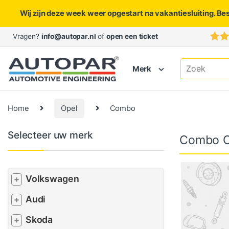
Wij zijn deze week weer opgestart na vakantiesluiting. Be
Skip to navigation
Skip to content
Vragen?
info@autopar.nl
of
open een ticket
Search for:
Merk
Home
Opel
Combo
Selecteer uw merk
Combo O
Volkswagen
+
Audi
+
Skoda
+