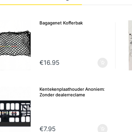
Bagagenet Kofferbak
€
16.95
Kentekenplaathouder Anoniem:
Zonder dealerreclame
€
7.95