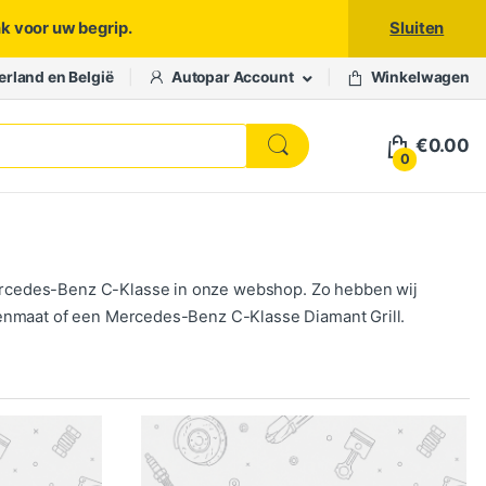
nk voor uw begrip.
Sluiten
erland en België
Autopar Account
Winkelwagen
€
0.00
0
rcedes-Benz C-Klasse in onze webshop. Zo hebben wij
denmaat of een Mercedes-Benz C-Klasse Diamant Grill.