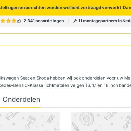
stellingen en berichten worden wellicht vertraagd verwerkt. Da
2.341 beoordelingen
11 montagepartners in Ned
olkswagen Seat en Skoda hebben wij ook onderdelen voor uw Me
cedes-Benz C-Klasse lichtmetalen velgen 16, 17 en 18 inch ban
e Onderdelen