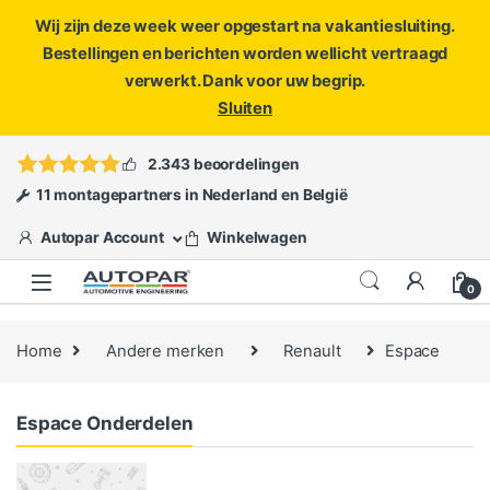
Wij zijn deze week weer opgestart na vakantiesluiting.
Bestellingen en berichten worden wellicht vertraagd
verwerkt. Dank voor uw begrip.
Sluiten
Skip to navigation
Skip to content
Vragen?
info@autopar.nl
of
open een ticket
2.343 beoordelingen
11 montagepartners in Nederland en België
Autopar Account
Winkelwagen
0
Home
Andere merken
Renault
Espace
Espace Onderdelen