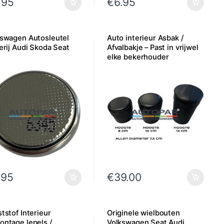
.95
€
6.95
kswagen Autosleutel
Auto interieur Asbak /
erij Audi Skoda Seat
Afvalbakje – Past in vrijwel
elke bekerhouder
.95
€
39.00
tstof Interieur
Originele wielbouten
ntage lepels /
Volkswagen Seat Audi