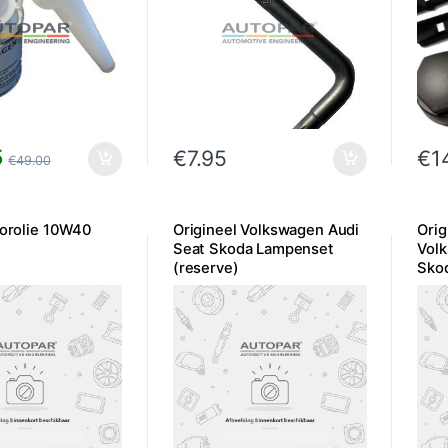
5
€
7.95
€
1
€
49.00
torolie 10W40
Origineel Volkswagen Audi
Orig
Seat Skoda Lampenset
Vol
(reserve)
Sko