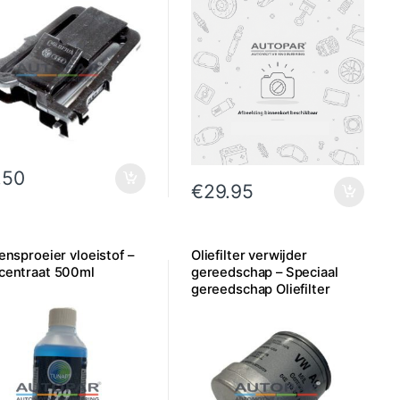
.50
€
29.95
ensproeier vloeistof –
Oliefilter verwijder
centraat 500ml
gereedschap – Speciaal
gereedschap Oliefilter