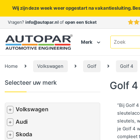
Wij zijn deze week weer opgestart na vakantiesluiting. Be
Skip to navigation
Skip to content
Vragen?
info@autopar.nl
of
open een ticket
Search for:
Merk
Home
Volkswagen
Golf
Golf 4
Selecteer uw merk
Golf 4
“Bij Golf 
Volkswagen
+
sleutelacc
sleutels, 
Audi
+
je Golf 4 
Skoda
+
compleet 