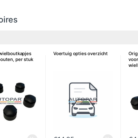
oires
 wielboutkapjes
Voertuig opties overzicht
Orig
bouten, per stuk
voor
wiel