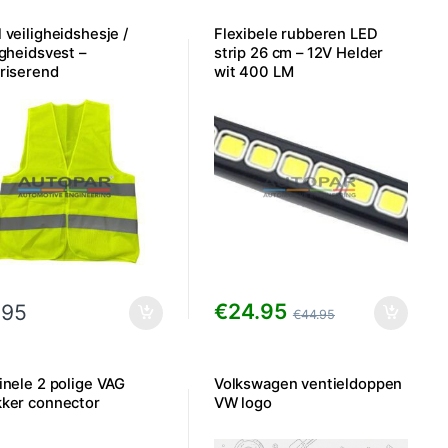
 veiligheidshesje /
Flexibele rubberen LED
igheidsvest –
strip 26 cm – 12V Helder
riserend
wit 400 LM
€
24.95
.95
€
44.95
inele 2 polige VAG
Volkswagen ventieldoppen
kker connector
VW logo