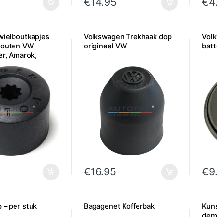
€
14.95
€
4
 wielboutkapjes
Volkswagen Trekhaak dop
Vol
bouten VW
origineel VW
batt
er, Amarok,
per stuk
€
16.95
€
9
 – per stuk
Bagagenet Kofferbak
Kuns
demo