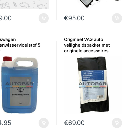
9.00
€
95.00
kswagen
Origineel VAG auto
enwisservloeistof 5
veiligheidspakket met
r
originele accessoires
4.95
€
69.00