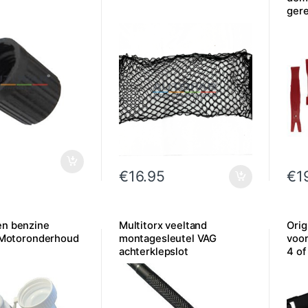
ger
€
16.95
€
1
en benzine
Multitorx veeltand
Orig
– Motoronderhoud
montagesleutel VAG
voor
achterklepslot
4 of