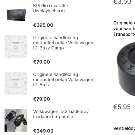
€
3.50
KIA Rio reparatie
display/scherm
Originele
€
395.00
voor wiel
Transport
Originele handleiding
Touareg, 
instructieboekje Volkswagen
ID. Buzz Cargo
€
79.00
Originele handleiding
instructieboekje Volkswagen
ID. Buzz
€
79.00
€
5.95
Volkswagen ID.3 laadklep /
laadpoort reparatie
Ventieldop
€
349.00