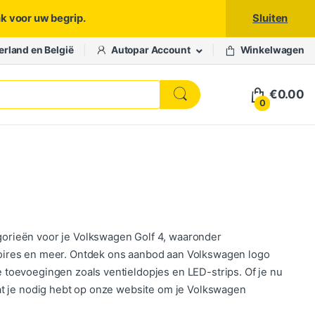
nk voor uw begrip.
Sluiten
erland en België
Autopar Account
Winkelwagen
€
0.00
0
gorieën voor je Volkswagen Golf 4, waaronder
soires en meer. Ontdek ons aanbod aan Volkswagen logo
e toevoegingen zoals ventieldopjes en LED-strips. Of je nu
wat je nodig hebt op onze website om je Volkswagen