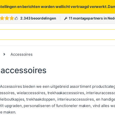
stellingen en berichten worden wellicht vertraagd verwerkt. Da
2.343 beoordelingen
11 montagepartners in Ned
Accessoires
 accessoires
4 Accessoires bieden we een uitgebreid assortiment productcate
essoires, wielaccessoires, trekhaakaccessoires, interieuracces
wielboutkapjes, trekhaakdoppen, interieuraccessoires, en handig
wilt upgraden, personaliseren of functioneler maken, vind alles 
te maken.