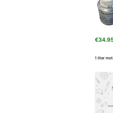
€
34.9
1 liter mo