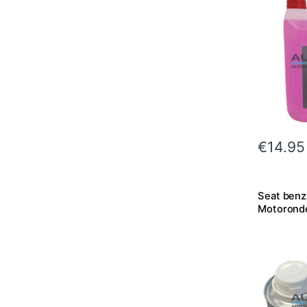
€
14.95
Seat benzi
Motoronde