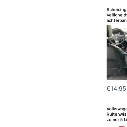
Scheiding
Veilighei
achterban
€
14.95
Volkswag
Ruitenwis
zomer 5 Li