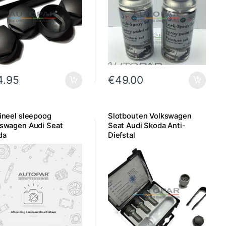
4.95
€
49.00
ineel sleepoog
Slotbouten Volkswagen
kswagen Audi Seat
Seat Audi Skoda Anti-
da
Diefstal