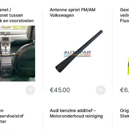
snet /
Antenne spriet FM/AM
Geel
dsnet tussen
Volkswagen
veil
k en voorstoelen
Fluo
€
45.00
€
6
en
Audi benzine additief –
Orig
servloeistof
Motoronderhoud reiniging
Ste
ter