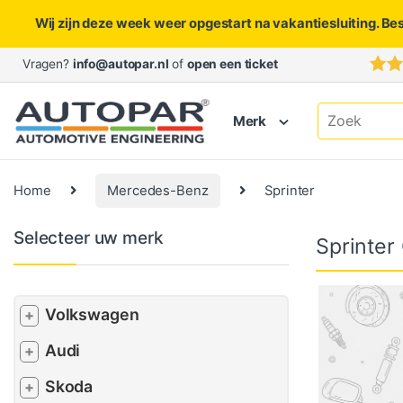
Wij zijn deze week weer opgestart na vakantiesluiting. Be
Skip to navigation
Skip to content
Vragen?
info@autopar.nl
of
open een ticket
Search for:
Merk
Home
Mercedes-Benz
Sprinter
Selecteer uw merk
Sprinter
Volkswagen
+
Audi
+
Skoda
+