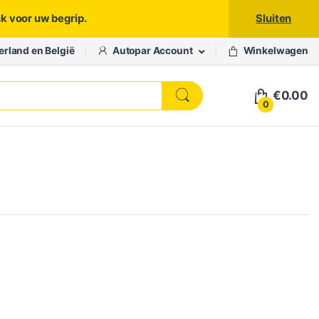
nk voor uw begrip.
Sluiten
erland en België
Autopar Account
Winkelwagen
€
0.00
0