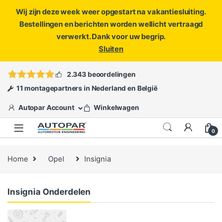
Wij zijn deze week weer opgestart na vakantiesluiting.
Bestellingen en berichten worden wellicht vertraagd
verwerkt. Dank voor uw begrip.
Sluiten
Skip to navigation
Skip to content
Vragen?
info@autopar.nl
of
open een ticket
2.343 beoordelingen
11 montagepartners in Nederland en België
Autopar Account
Winkelwagen
0
Home
Opel
Insignia
Insignia Onderdelen