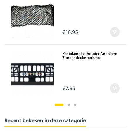
€
16.95
Kentekenplaathouder Anoniem:
Zonder dealerreclame
€
7.95
Recent bekeken in deze categorie