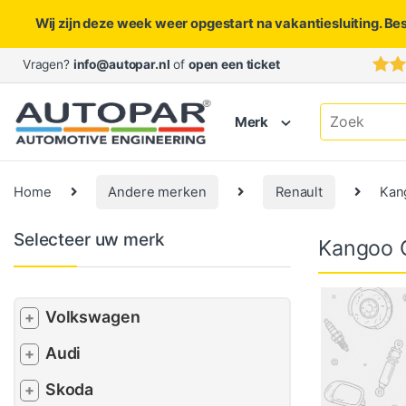
Wij zijn deze week weer opgestart na vakantiesluiting. Be
Skip to navigation
Skip to content
Vragen?
info@autopar.nl
of
open een ticket
Search for:
Merk
Home
Andere merken
Renault
Kan
Selecteer uw merk
Kangoo 
Volkswagen
+
Audi
+
Skoda
+