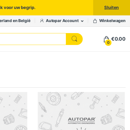
nk voor uw begrip.
Sluiten
erland en België
Autopar Account
Winkelwagen
€
0.00
0