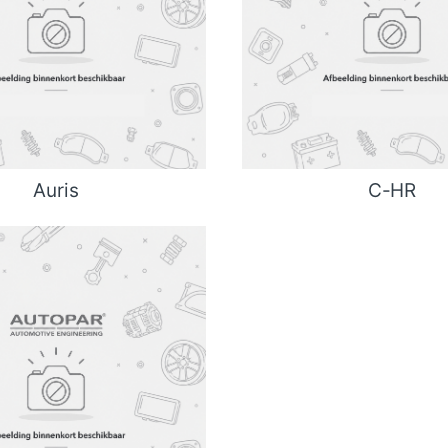
Auris
C-HR