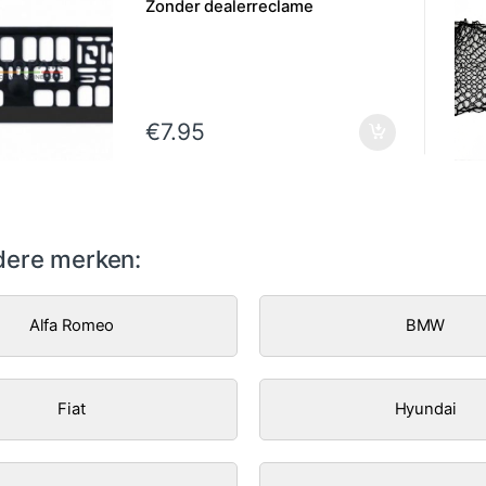
Zonder dealerreclame
€
7.95
ere merken:
Alfa Romeo
BMW
Fiat
Hyundai