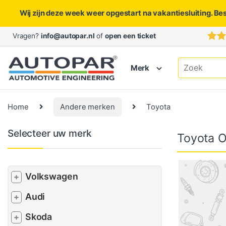
Wij zijn deze week weer opgestart na vakantiesluiting. Be
Skip to navigation
Skip to content
Vragen?
info@autopar.nl
of
open een ticket
Search for:
Merk
Home
Andere merken
Toyota
Selecteer uw merk
Toyota 
Volkswagen
+
Audi
+
Skoda
+