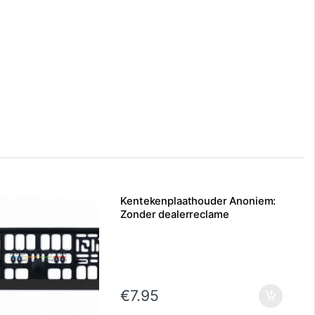
Kentekenplaathouder Anoniem:
Zonder dealerreclame
€
7.95