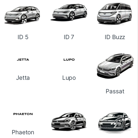
ID 5
ID 7
ID Buzz
Jetta
Lupo
Passat
Phaeton