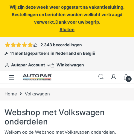
Wij zijn deze week weer opgestart na vakantiesluiting.
Bestellingen en berichten worden wellicht vertraagd
verwerkt. Dank voor uw begrip.
Sluiten
Skip to navigation
Skip to content
Vragen?
info@autopar.nl
of
open een ticket
2.343 beoordelingen
11 montagepartners in Nederland en België
Autopar Account
Winkelwagen
0
Home
Volkswagen
Webshop met Volkswagen
onderdelen
Welkom op de Webshop met Volkswagen onderdelen,