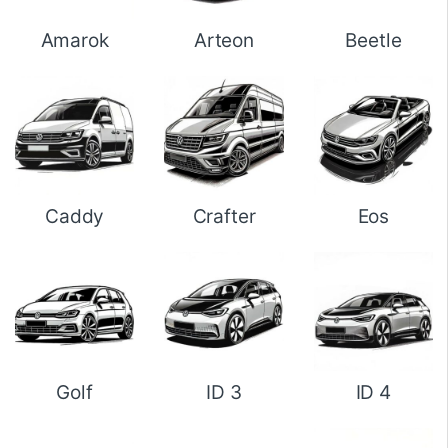
Amarok
Arteon
Beetle
Caddy
Crafter
Eos
Golf
ID 3
ID 4