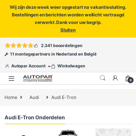
Wij zijn deze week weer opgestart na vakantiesluiting.
Bestellingen en berichten worden wellicht vertraagd
verwerkt. Dank voor uw begrip.
Sluiten
Skip to navigation
Skip to content
Vragen?
info@autopar.nl
of
open een ticket
2.341 beoordelingen
11 montagepartners in Nederland en België
Autopar Account
Winkelwagen
0
Home
Audi
Audi E-Tron
Audi E-Tron Onderdelen