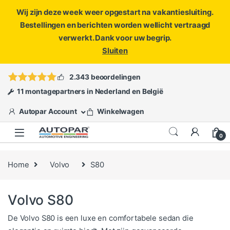
Wij zijn deze week weer opgestart na vakantiesluiting.
Bestellingen en berichten worden wellicht vertraagd
verwerkt. Dank voor uw begrip.
Sluiten
Skip to navigation
Skip to content
Vragen?
info@autopar.nl
of
open een ticket
2.343 beoordelingen
11 montagepartners in Nederland en België
Autopar Account
Winkelwagen
0
Home
Volvo
S80
Volvo S80
De Volvo S80 is een luxe en comfortabele sedan die