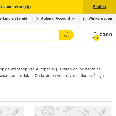
nk voor uw begrip.
Sluiten
erland en België
Autopar Account
Winkelwagen
€
0.00
0
 op de webshop van Autopar. Wij leveren online bestelde
enault onderdelen. Onderdelen voor diverse Renault’s zijn