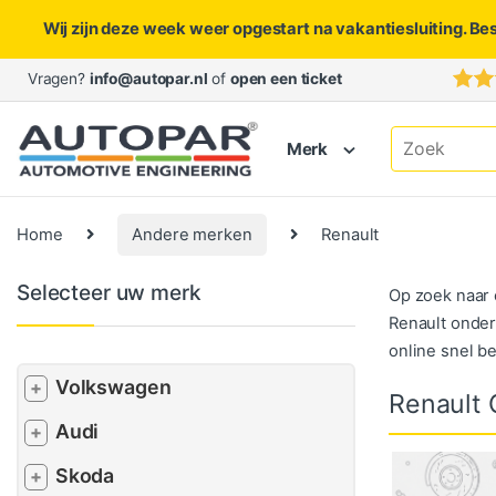
Wij zijn deze week weer opgestart na vakantiesluiting. Be
Skip to navigation
Skip to content
Vragen?
info@autopar.nl
of
open een ticket
Search for:
Merk
Home
Andere merken
Renault
Selecteer uw merk
Op zoek naar 
Renault onder
online snel be
Volkswagen
+
Renault
Audi
+
Skoda
+