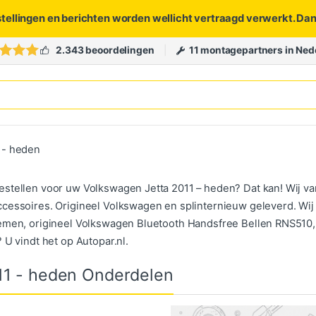
stellingen en berichten worden wellicht vertraagd verwerkt. Da
2.343 beoordelingen
11 montagepartners in Ned
 - heden
stellen voor uw Volkswagen Jetta 2011 – heden? Dat kan! Wij va
cessoires. Origineel Volkswagen en splinternieuw geleverd. Wij g
emen, origineel Volkswagen Bluetooth Handsfree Bellen RNS510
 U vindt het op Autopar.nl.
11 - heden Onderdelen