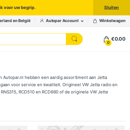
nk voor uw begrip.
Sluiten
erland en België
Autopar Account
Winkelwagen
€
0.00
0
n Autopar.nl hebben een aardig assortiment aan Jetta
aan voor service en kwaliteit. Origineel VW Jetta radio en
, RNS315, RCD510 en RCD660 of de originele VW Jette