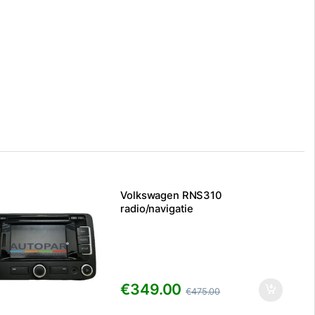
Volkswagen RNS310
radio/navigatie
€
349.00
€
475.00