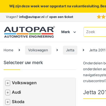
Wij zijn deze week weer opgestart na vakantiesluiting. Be
Skip to navigation
Skip to content
Vragen?
info@autopar.nl
of
open een ticket
Search for:
Merk
Home
Volkswagen
Jetta
Jetta 2011
Selecteer uw merk
Onderdelen be
onderdelen ac
navigatiesyst
cruisecontrol?
Volkswagen
+
Jetta 20
Audi
+
Skoda
+