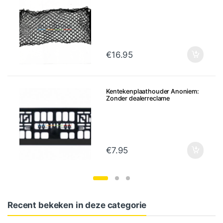
€
16.95
Kentekenplaathouder Anoniem:
Zonder dealerreclame
€
7.95
Recent bekeken in deze categorie