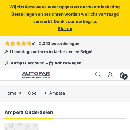
Wij zijn deze week weer opgestart na vakantiesluiting.
Bestellingen en berichten worden wellicht vertraagd
verwerkt. Dank voor uw begrip.
Sluiten
Skip to navigation
Skip to content
Vragen?
info@autopar.nl
of
open een ticket
2.343 beoordelingen
11 montagepartners in Nederland en België
Autopar Account
Winkelwagen
0
Home
Opel
Ampera
Ampera Onderdelen