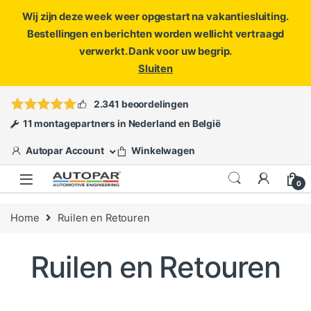
Wij zijn deze week weer opgestart na vakantiesluiting.
Bestellingen en berichten worden wellicht vertraagd
verwerkt. Dank voor uw begrip.
Sluiten
Skip to navigation
Skip to content
Vragen?
info@autopar.nl
of
open een ticket
2.341 beoordelingen
11 montagepartners in Nederland en België
Autopar Account
Winkelwagen
0
Home
Ruilen en Retouren
Ruilen en Retouren