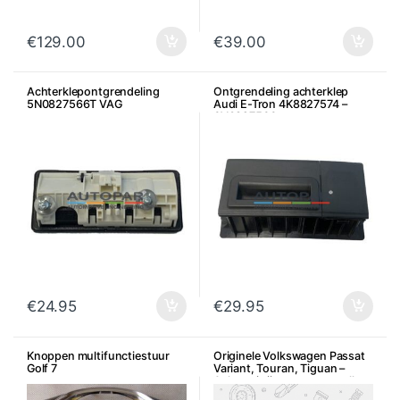
€
129.00
€
39.00
Achterklepontgrendeling
Ontgrendeling achterklep
5N0827566T VAG
Audi E-Tron 4K8827574 –
6V0827566
€
24.95
€
29.95
Knoppen multifunctiestuur
Originele Volkswagen Passat
Golf 7
Variant, Touran, Tiguan –
Achteruitrijcamera controller
+ camera 3C9907441 +