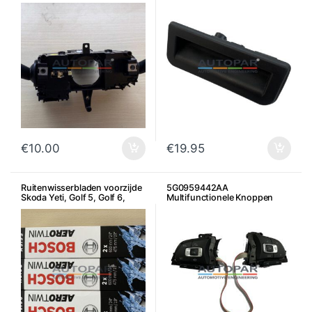
greep 6V0827566
€
10.00
€
19.95
Ruitenwisserbladen voorzijde
5G0959442AA
Skoda Yeti, Golf 5, Golf 6,
Multifunctionele Knoppen
Passat en Scirocco
Stuurwiel Volkswagen Golf 7