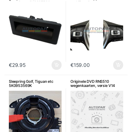
Octavia etc 3V0827566
multifunctiestuur
€
29.95
€
159.00
Sleepring Golf, Tiguan etc
Originele DVD RNS510
5K0953569K
wegenkaarten, versie V14