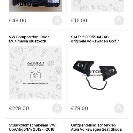
€
49.00
€
15.00
VW Composition Color
SALE: 5G0959442AC
Multimedia Bluetooth
originele Volkswagen Golf 7
Handsfree Radio
stuurwiel knoppen
€
229.00
€
79.00
Stuurkolomschakelaar VW
Ontgrendeling achterklep
Up/Citigo/Mii 2012->2016
Audi Volkswagen Seat Skoda