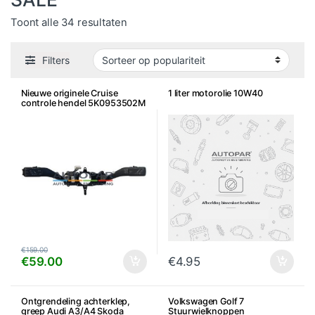
Gesorteerd op populariteit
Toont alle 34 resultaten
Filters
Nieuwe originele Cruise
1 liter motorolie 10W40
controle hendel 5K0953502M
– Golf 6, Touran, Tiguan,
Caddy, Leon, Octavia e.a.
€
159.00
€
59.00
€
4.95
Ontgrendeling achterklep,
Volkswagen Golf 7
greep Audi A3/A4 Skoda
Stuurwielknoppen