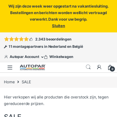
Wij zijn deze week weer opgestart na vakantiesluiting.
Bestellingen en berichten worden wellicht vertraagd
verwerkt. Dank voor uw begrip.
Sluiten
Skip to navigation
Skip to content
Vragen?
info@autopar.nl
of
open een ticket
2.343 beoordelingen
11 montagepartners in Nederland en België
Autopar Account
Winkelwagen
0
Home
SALE
Hier verkopen wij alle producten die overstock zijn, tegen
gereduceerde prijzen.
SALE