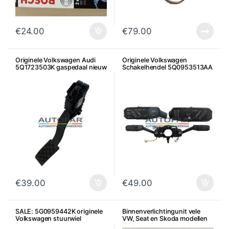
€
24.00
€
79.00
Originele Volkswagen Audi
Originele Volkswagen
5Q1723503K gaspedaal nieuw
Schakelhendel 5Q0953513AA
cruise controle
€
39.00
€
49.00
SALE: 5G0959442K originele
Binnenverlichtingunit vele
Volkswagen stuurwiel
VW, Seat en Skoda modellen
knoppen