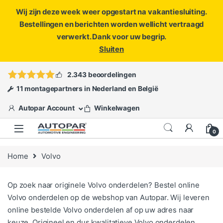
Wij zijn deze week weer opgestart na vakantiesluiting.
Bestellingen en berichten worden wellicht vertraagd
verwerkt. Dank voor uw begrip.
Sluiten
Skip to navigation
Skip to content
Vragen?
info@autopar.nl
of
open een ticket
2.343 beoordelingen
11 montagepartners in Nederland en België
Autopar Account
Winkelwagen
0
Home
Volvo
Op zoek naar originele Volvo onderdelen? Bestel online
Volvo onderdelen op de webshop van Autopar. Wij leveren
online bestelde Volvo onderdelen af op uw adres naar
keuze. Origineel en dus kwalitatieve Volvo onderdelen.