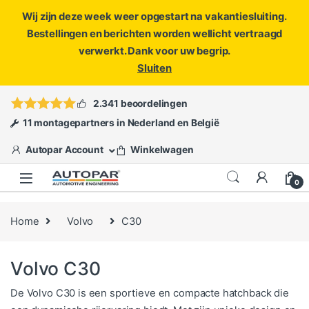
Wij zijn deze week weer opgestart na vakantiesluiting.
Bestellingen en berichten worden wellicht vertraagd
verwerkt. Dank voor uw begrip.
Sluiten
Skip to navigation
Skip to content
Vragen?
info@autopar.nl
of
open een ticket
2.341 beoordelingen
11 montagepartners in Nederland en België
Autopar Account
Winkelwagen
0
Home
Volvo
C30
Volvo C30
De Volvo C30 is een sportieve en compacte hatchback die