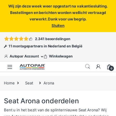
Wij zijn deze week weer opgestart na vakantiesluiting.
Bestellingen en berichten worden wellicht vertraagd
verwerkt. Dank voor uw begrip.
Sluiten
Skip to navigation
Skip to content
Vragen?
info@autopar.nl
of
open een ticket
2.341 beoordelingen
11 montagepartners in Nederland en België
Autopar Account
Winkelwagen
0
Home
Seat
Arona
Seat Arona onderdelen
Bent u in het bezit van de splinternieuwe Seat Arona? Wij