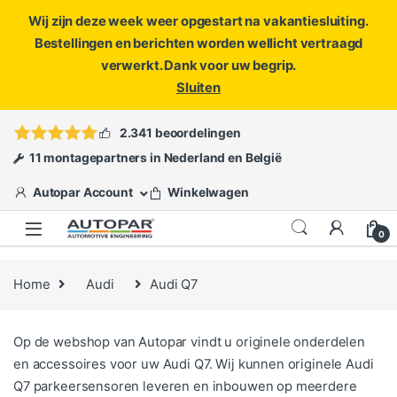
Wij zijn deze week weer opgestart na vakantiesluiting.
Bestellingen en berichten worden wellicht vertraagd
verwerkt. Dank voor uw begrip.
Sluiten
Skip to navigation
Skip to content
Vragen?
info@autopar.nl
of
open een ticket
2.341 beoordelingen
11 montagepartners in Nederland en België
Autopar Account
Winkelwagen
0
Home
Audi
Audi Q7
Op de webshop van Autopar vindt u originele onderdelen
en accessoires voor uw Audi Q7. Wij kunnen originele Audi
Q7 parkeersensoren leveren en inbouwen op meerdere