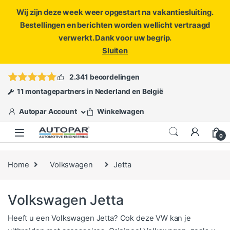
Wij zijn deze week weer opgestart na vakantiesluiting.
Bestellingen en berichten worden wellicht vertraagd
verwerkt. Dank voor uw begrip.
Sluiten
Skip to navigation
Skip to content
Vragen?
info@autopar.nl
of
open een ticket
2.341 beoordelingen
11 montagepartners in Nederland en België
Autopar Account
Winkelwagen
0
Home
Volkswagen
Jetta
Volkswagen Jetta
Heeft u een Volkswagen Jetta? Ook deze VW kan je