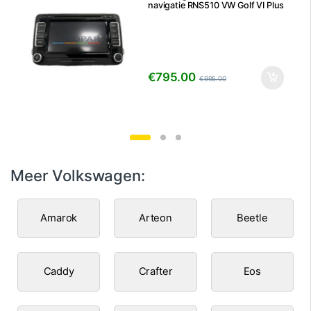
navigatie RNS510 VW Golf VI Plus
Touran Polo Passat e.a.
€
795.00
€
995.00
Meer Volkswagen:
Amarok
Arteon
Beetle
Caddy
Crafter
Eos