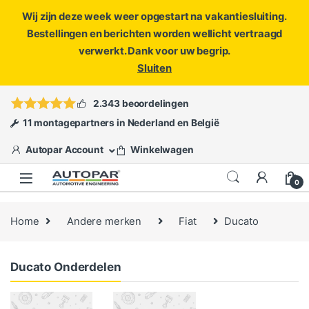
Wij zijn deze week weer opgestart na vakantiesluiting.
Bestellingen en berichten worden wellicht vertraagd
verwerkt. Dank voor uw begrip.
Sluiten
Skip to navigation
Skip to content
Vragen?
info@autopar.nl
of
open een ticket
2.343 beoordelingen
11 montagepartners in Nederland en België
Autopar Account
Winkelwagen
0
Home
Andere merken
Fiat
Ducato
Ducato Onderdelen