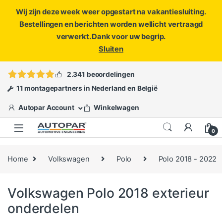
Wij zijn deze week weer opgestart na vakantiesluiting.
Bestellingen en berichten worden wellicht vertraagd
verwerkt. Dank voor uw begrip.
Sluiten
Skip to navigation
Skip to content
Vragen?
info@autopar.nl
of
open een ticket
2.341 beoordelingen
11 montagepartners in Nederland en België
Autopar Account
Winkelwagen
0
Home
Volkswagen
Polo
Polo 2018 - 2022
Volkswagen Polo 2018 exterieur
onderdelen