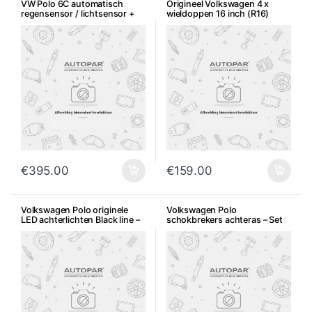
VW Polo 6C automatisch
Origineel Volkswagen 4 x
regensensor / lichtsensor +
wieldoppen 16 inch (R16)
montage
€
395.00
€
159.00
Volkswagen Polo originele
Volkswagen Polo
LED achterlichten Black line –
schokbrekers achteras – Set
Origineel VW
van 2