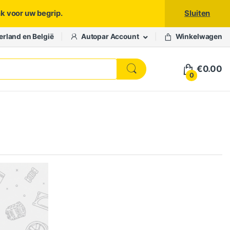
nk voor uw begrip.
Sluiten
erland en België
Autopar Account
Winkelwagen
€
0.00
0