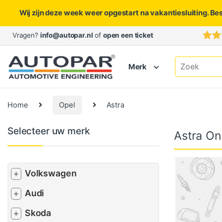
Wij zijn deze week weer opgestart na vakantiesluiting. Be
Skip to navigation
Skip to content
Vragen?
info@autopar.nl
of
open een ticket
Search for:
Merk
Home
Opel
Astra
Selecteer uw merk
Astra On
Volkswagen
+
Audi
+
Skoda
+