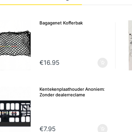
Bagagenet Kofferbak
€
16.95
Kentekenplaathouder Anoniem:
Zonder dealerreclame
€
7.95