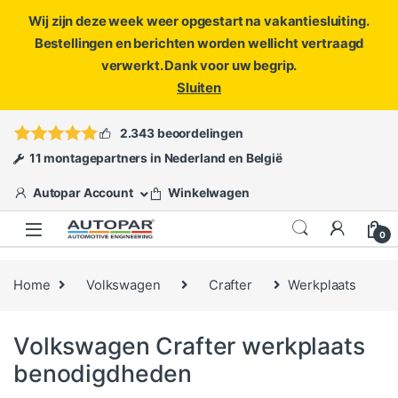
Wij zijn deze week weer opgestart na vakantiesluiting.
Bestellingen en berichten worden wellicht vertraagd
verwerkt. Dank voor uw begrip.
Sluiten
Skip to navigation
Skip to content
Vragen?
info@autopar.nl
of
open een ticket
2.343 beoordelingen
11 montagepartners in Nederland en België
Autopar Account
Winkelwagen
0
Home
Volkswagen
Crafter
Werkplaats
Volkswagen Crafter werkplaats
benodigdheden