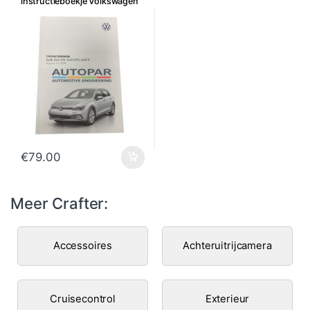
instructieboekje Volkswagen
E-CRAFTER
€
79.00
Meer Crafter:
Accessoires
Achteruitrijcamera
Cruisecontrol
Exterieur