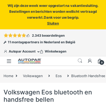
Wij zijn deze week weer opgestart na vakantiesluiting.
Bestellingen en berichten worden wellicht vertraagd
verwerkt. Dank voor uw begrip.
Sluiten
Skip to navigation
Skip to content
Vragen?
info@autopar.nl
of
open een ticket
2.343 beoordelingen
11 montagepartners in Nederland en België
Autopar Account
Winkelwagen
0
Home
Volkswagen
Eos
Bluetooth Handsfree
Volkswagen Eos bluetooth en
handsfree bellen