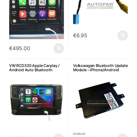
€
6.95
€
495.00
VW RCD330 Apple Carplay /
Volkswagen Bluetooth Update
Android Auto Bluetooth
Module – iPhone/Android
Multimedia
€
249.00