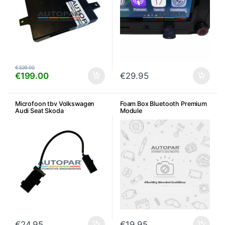
€
329.00
€
199.00
€
29.95
Microfoon tbv Volkswagen
Foam Box Bluetooth Premium
Audi Seat Skoda
Module
€
24.95
€
19.95