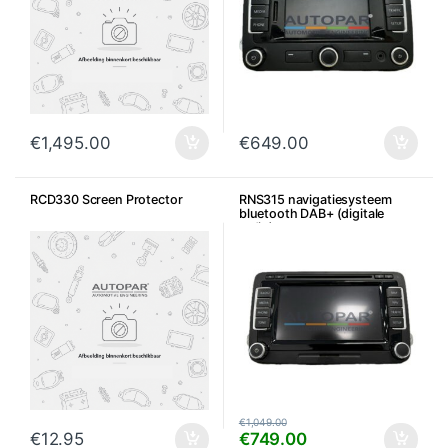
€
1,495.00
€
649.00
RCD330 Screen Protector
RNS315 navigatiesysteem
bluetooth DAB+ (digitale
radio)
€
1,049.00
€
12.95
€
749.00