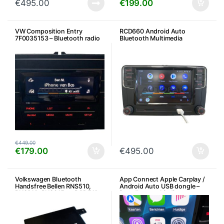
€
495.00
€
199.00
VW Composition Entry
RCD660 Android Auto
7F0035153 – Bluetooth radio
Bluetooth Multimedia
€
449.00
€
179.00
€
495.00
Volkswagen Bluetooth
App Connect Apple Carplay /
Handsfree Bellen RNS510,
Android Auto USB dongle –
RNS310, RNS315 en RCD510 –
Draadloze verbinding
7P6/5K0
Bluetooth