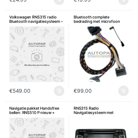
Volkswagen RNS315 radio
Bluetooth complete
Bluetooth navigatiesysteem –
bedrading met microfoon
Gebruikt
zonder module 7P6 – 5N0 –
3C8 – 5K0 – 1Z0 – 5J0
€
549.00
€
99.00
Navigatie pakket Handsfree
RNS315 Radio
bellen: RNS510 P nieuw +
Navigatiesysteem met
Premium Bluetooth + Inbouw
Bluetooth