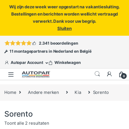
Wij zijn deze week weer opgestart na vakantiesluiting.
Bestellingen en berichten worden wellicht vertraagd
verwerkt. Dank voor uw begrip.
Sluiten
Skip to navigation
Skip to content
Vragen?
info@autopar.nl
of
open een ticket
2.341 beoordelingen
11 montagepartners in Nederland en België
Autopar Account
Winkelwagen
0
Home
Andere merken
Kia
Sorento
Sorento
Gesorteerd op populariteit
Toont alle 2 resultaten