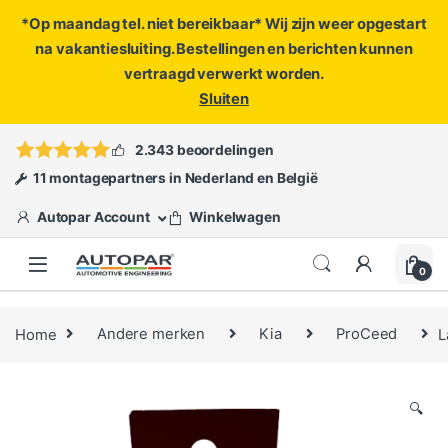
*Op maandag tel. niet bereikbaar* Wij zijn weer opgestart
na vakantiesluiting. Bestellingen en berichten kunnen
vertraagd verwerkt worden.
Sluiten
Skip to navigation
Skip to content
Vragen?
info@autopar.nl
of
open een ticket
2.343 beoordelingen
11 montagepartners in Nederland en België
Autopar Account
Winkelwagen
0
Home
Andere merken
Kia
ProCeed
L
🔍