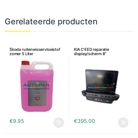
Gerelateerde producten
Škoda ruitenwisservloeistof
KIA C’EED reparatie
zomer 5 Liter
display/scherm 8″
€
9.95
€
395.00