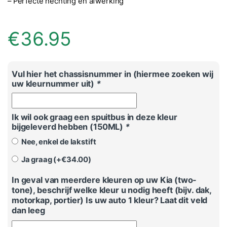
– Perfecte hechting en afwerking
€
36.95
Vul hier het chassisnummer in (hiermee zoeken wij
uw kleurnummer uit)
*
Ik wil ook graag een spuitbus in deze kleur
bijgeleverd hebben (150ML)
*
Nee, enkel de lakstift
Ja graag (+
€
34.00
)
In geval van meerdere kleuren op uw Kia (two-
tone), beschrijf welke kleur u nodig heeft (bijv. dak,
motorkap, portier) Is uw auto 1 kleur? Laat dit veld
dan leeg