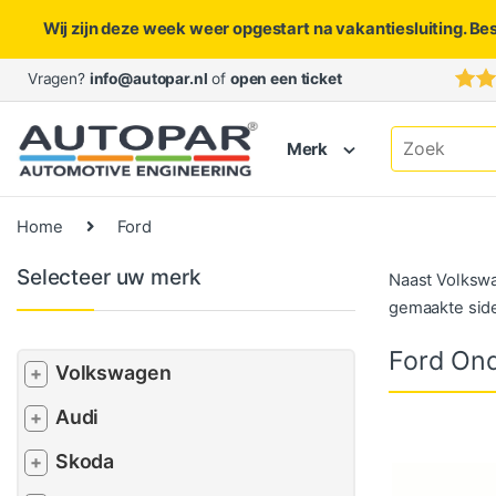
Wij zijn deze week weer opgestart na vakantiesluiting. Be
Skip to navigation
Skip to content
Vragen?
info@autopar.nl
of
open een ticket
Search for:
Merk
Home
Ford
Selecteer uw merk
Naast Volkswa
gemaakte side
Ford On
Volkswagen
+
Audi
+
Skoda
+