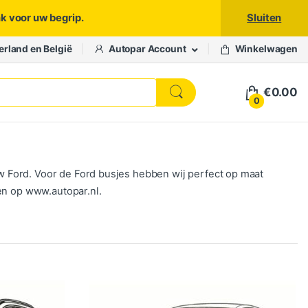
nk voor uw begrip.
Sluiten
erland en België
Autopar Account
Winkelwagen
€
0.00
0
 Ford. Voor de Ford busjes hebben wij perfect op maat
en op www.autopar.nl.