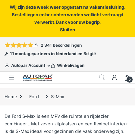
Wij zijn deze week weer opgestart na vakantiesluiting.
Bestellingen en berichten worden wellicht vertraagd
verwerkt. Dank voor uw begrip.
Sluiten
Skip to navigation
Skip to content
Vragen?
info@autopar.nl
of
open een ticket
2.341 beoordelingen
11 montagepartners in Nederland en België
Autopar Account
Winkelwagen
0
Home
Ford
S-Max
De Ford S-Max is een MPV die ruimte en rijplezier
combineert. Met zeven zitplaatsen en een flexibel interieur
is de S-Max ideaal voor gezinnen die vaak onderweg zijn.