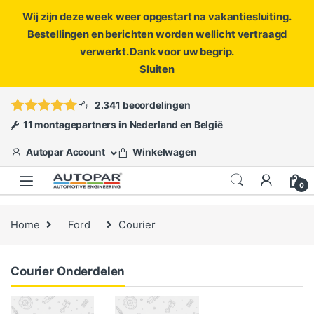
Wij zijn deze week weer opgestart na vakantiesluiting.
Bestellingen en berichten worden wellicht vertraagd
verwerkt. Dank voor uw begrip.
Sluiten
Skip to navigation
Skip to content
Vragen?
info@autopar.nl
of
open een ticket
2.341 beoordelingen
11 montagepartners in Nederland en België
Autopar Account
Winkelwagen
0
Home
Ford
Courier
Courier Onderdelen