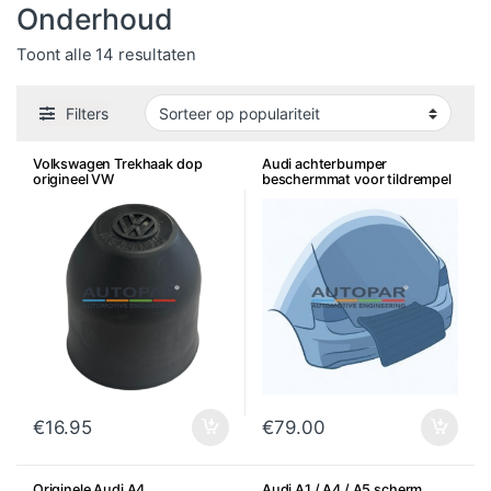
Onderhoud
Gesorteerd op populariteit
Toont alle 14 resultaten
Filters
Volkswagen Trekhaak dop
Audi achterbumper
origineel VW
beschermmat voor tildrempel
€
16.95
€
79.00
Originele Audi A4
Audi A1 / A4 / A5 scherm