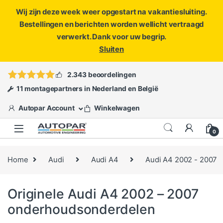
Wij zijn deze week weer opgestart na vakantiesluiting.
Bestellingen en berichten worden wellicht vertraagd
verwerkt. Dank voor uw begrip.
Sluiten
Skip to navigation
Skip to content
Vragen?
info@autopar.nl
of
open een ticket
2.343 beoordelingen
11 montagepartners in Nederland en België
Autopar Account
Winkelwagen
0
Home
Audi
Audi A4
Audi A4 2002 - 2007
Originele Audi A4 2002 – 2007
onderhoudsonderdelen