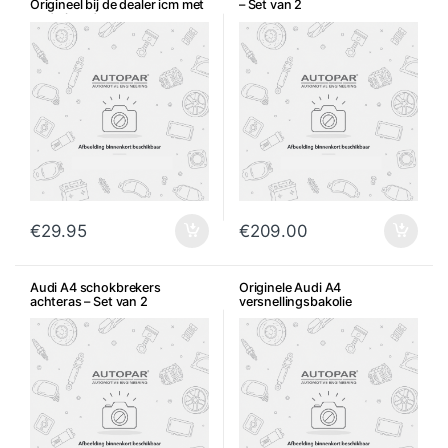
Origineel bij de dealer icm met
– Set van 2
onderhoud
€
29.95
€
209.00
Audi A4 schokbrekers
Originele Audi A4
achteras – Set van 2
versnellingsbakolie