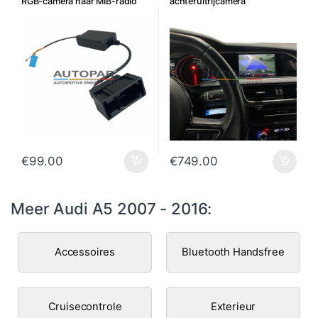
RGB-camera naar MIB-radio
achteruitrijcamera
(RNS naar MIB)
€
99.00
€
749.00
Meer Audi A5 2007 - 2016:
Accessoires
Bluetooth Handsfree
Cruisecontrole
Exterieur