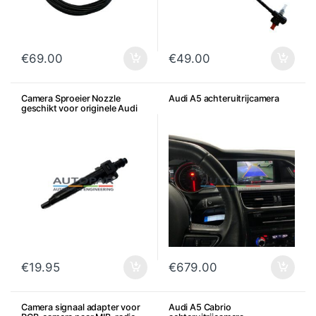
€
69.00
€
49.00
Camera Sproeier Nozzle
Audi A5 achteruitrijcamera
geschikt voor originele Audi
nozzle sproeierfunctie
€
19.95
€
679.00
Camera signaal adapter voor
Audi A5 Cabrio