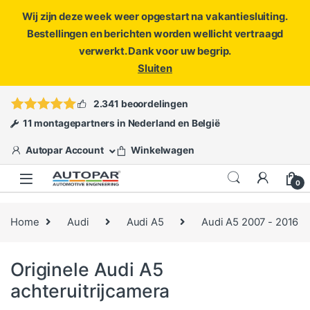
Wij zijn deze week weer opgestart na vakantiesluiting.
Bestellingen en berichten worden wellicht vertraagd
verwerkt. Dank voor uw begrip.
Sluiten
Skip to navigation
Skip to content
Vragen?
info@autopar.nl
of
open een ticket
2.341 beoordelingen
11 montagepartners in Nederland en België
Autopar Account
Winkelwagen
0
Home
Audi
Audi A5
Audi A5 2007 - 2016
Originele Audi A5
achteruitrijcamera