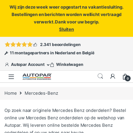
Wij zijn deze week weer opgestart na vakantiesluiting.
Bestellingen en berichten worden wellicht vertraagd
verwerkt. Dank voor uw begrip.
Sluiten
Skip to navigation
Skip to content
Vragen?
info@autopar.nl
of
open een ticket
2.341 beoordelingen
11 montagepartners in Nederland en België
Autopar Account
Winkelwagen
0
Home
Mercedes-Benz
Op zoek naar originele Mercedes Benz onderdelen? Bestel
online uw Mercedes Benz onderdelen op de webshop van
Autopar. Wij leveren online bestelde Mercedes Benz
onderdelen af op uw adres naar keuze.