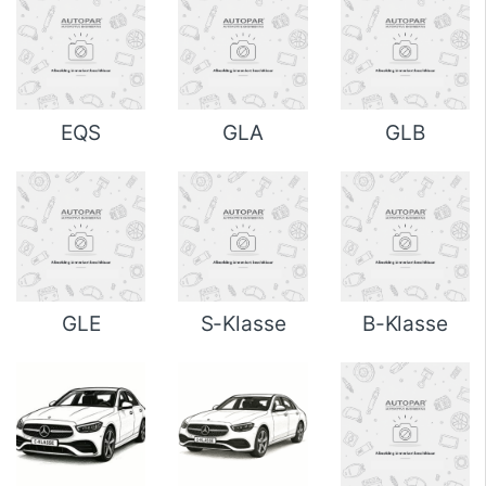
EQS
GLA
GLB
GLE
S-Klasse
B-Klasse