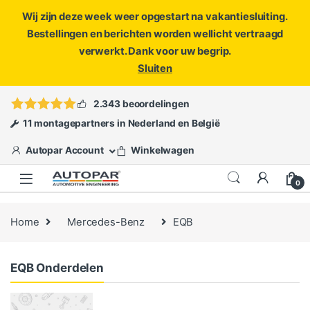
Wij zijn deze week weer opgestart na vakantiesluiting.
Bestellingen en berichten worden wellicht vertraagd
verwerkt. Dank voor uw begrip.
Sluiten
Skip to navigation
Skip to content
Vragen?
info@autopar.nl
of
open een ticket
2.343 beoordelingen
11 montagepartners in Nederland en België
Autopar Account
Winkelwagen
0
Home
Mercedes-Benz
EQB
EQB Onderdelen