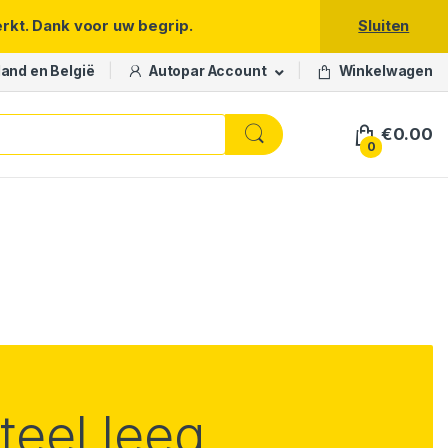
erkt. Dank voor uw begrip.
Sluiten
land en België
Autopar Account
Winkelwagen
€
0.00
0
eel leeg.