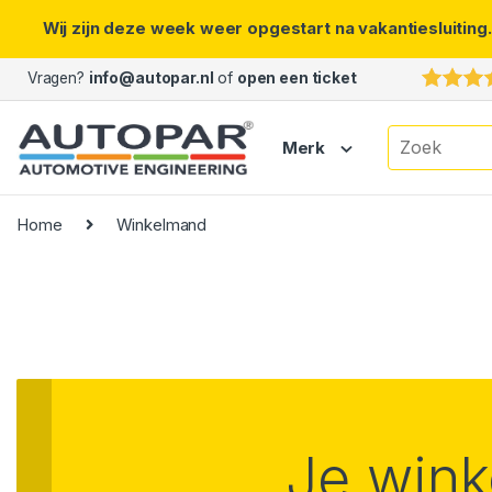
Wij zijn deze week weer opgestart na vakantiesluiting
Skip to navigation
Skip to content
Vragen?
info@autopar.nl
of
open een ticket
Search for:
Merk
Home
Winkelmand
Je wink