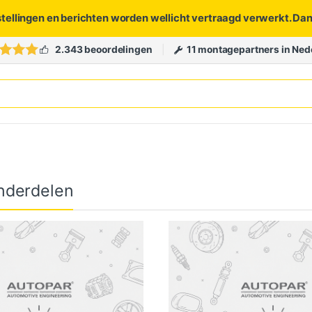
stellingen en berichten worden wellicht vertraagd verwerkt. Da
2.343 beoordelingen
11 montagepartners in Ned
nderdelen