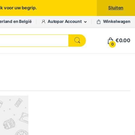
nk voor uw begrip.
Sluiten
erland en België
Autopar Account
Winkelwagen
€
0.00
0