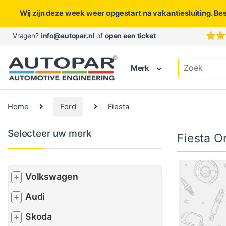
Wij zijn deze week weer opgestart na vakantiesluiting. Be
Skip to navigation
Skip to content
Vragen?
info@autopar.nl
of
open een ticket
Search for:
Merk
Home
Ford
Fiesta
Selecteer uw merk
Fiesta O
Volkswagen
+
Audi
+
Skoda
+