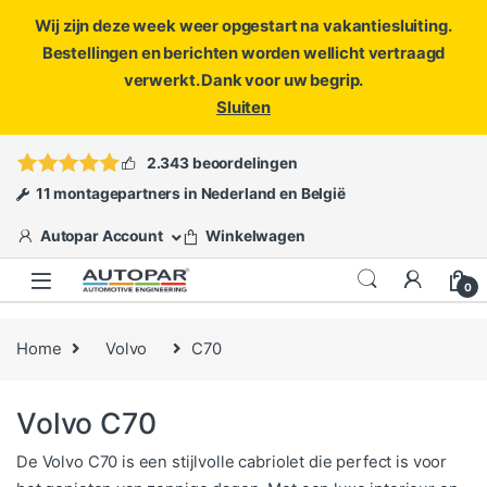
Wij zijn deze week weer opgestart na vakantiesluiting.
Bestellingen en berichten worden wellicht vertraagd
verwerkt. Dank voor uw begrip.
Sluiten
Skip to navigation
Skip to content
Vragen?
info@autopar.nl
of
open een ticket
2.343 beoordelingen
11 montagepartners in Nederland en België
Autopar Account
Winkelwagen
0
Home
Volvo
C70
Volvo C70
De Volvo C70 is een stijlvolle cabriolet die perfect is voor