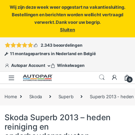
Wij zijn deze week weer opgestart na vakantiesluiting.
Bestellingen en berichten worden wellicht vertraagd
verwerkt. Dank voor uw begrip.
Sluiten
Skip to navigation
Skip to content
Vragen?
info@autopar.nl
of
open een ticket
2.343 beoordelingen
11 montagepartners in Nederland en België
Autopar Account
Winkelwagen
0
Home
Skoda
Superb
Superb 2013 - heden
Skoda Superb 2013 – heden
reiniging en