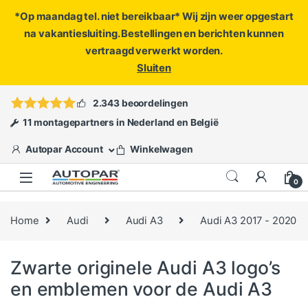
*Op maandag tel. niet bereikbaar* Wij zijn weer opgestart
na vakantiesluiting. Bestellingen en berichten kunnen
vertraagd verwerkt worden.
Sluiten
Skip to navigation
Skip to content
Vragen?
info@autopar.nl
of
open een ticket
2.343 beoordelingen
11 montagepartners in Nederland en België
Autopar Account
Winkelwagen
0
Home
Audi
Audi A3
Audi A3 2017 - 2020
Zwarte originele Audi A3 logo’s
en emblemen voor de Audi A3