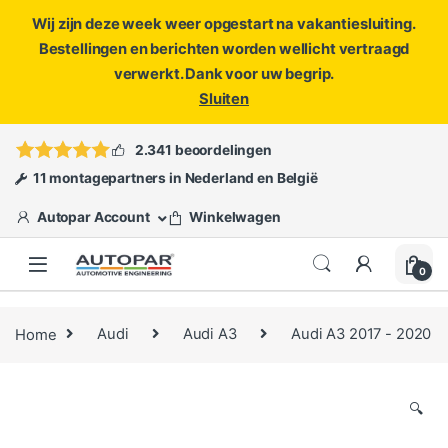
Wij zijn deze week weer opgestart na vakantiesluiting.
Bestellingen en berichten worden wellicht vertraagd
verwerkt. Dank voor uw begrip.
Sluiten
Skip to navigation
Skip to content
Vragen?
info@autopar.nl
of
open een ticket
2.341 beoordelingen
11 montagepartners in Nederland en België
Autopar Account
Winkelwagen
0
Home
Audi
Audi A3
Audi A3 2017 - 2020
🔍