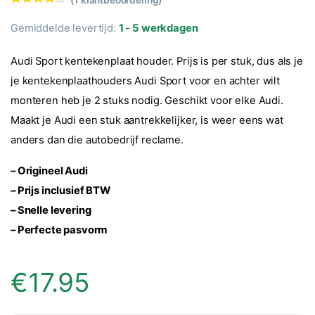
Waarderin
1
g
4.00
op
Gemiddelde levertijd:
1 - 5 werkdagen
5
gebaseer
d op
Audi Sport kentekenplaat houder. Prijs is per stuk, dus als je
klantbeoo
rdeling
je kentekenplaathouders Audi Sport voor en achter wilt
monteren heb je 2 stuks nodig. Geschikt voor elke Audi.
Maakt je Audi een stuk aantrekkelijker, is weer eens wat
anders dan die autobedrijf reclame.
– Origineel Audi
– Prijs inclusief BTW
–
Snelle levering
–
Perfecte pasvorm
€
17.95