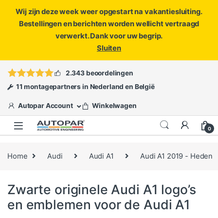
Wij zijn deze week weer opgestart na vakantiesluiting.
Bestellingen en berichten worden wellicht vertraagd
verwerkt. Dank voor uw begrip.
Sluiten
Skip to navigation
Skip to content
Vragen?
info@autopar.nl
of
open een ticket
2.343 beoordelingen
11 montagepartners in Nederland en België
Autopar Account
Winkelwagen
0
Home
Audi
Audi A1
Audi A1 2019 - Heden
Zwarte originele Audi A1 logo’s
en emblemen voor de Audi A1