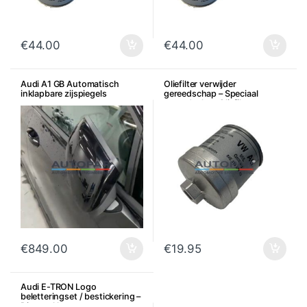
€
44.00
€
44.00
Audi A1 GB Automatisch
Oliefilter verwijder
inklapbare zijspiegels
gereedschap – Speciaal
gereedschap Oliefilter
€
849.00
€
19.95
Audi E-TRON Logo
beletteringset / bestickering –
Diverse kleuren