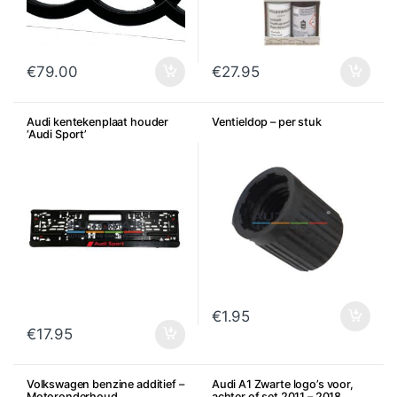
€
79.00
€
27.95
Audi kentekenplaat houder
Ventieldop – per stuk
‘Audi Sport’
€
1.95
€
17.95
Volkswagen benzine additief –
Audi A1 Zwarte logo’s voor,
Motoronderhoud
achter of set 2011 – 2018