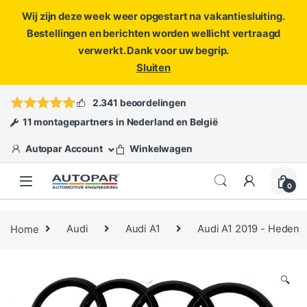
Wij zijn deze week weer opgestart na vakantiesluiting.
Bestellingen en berichten worden wellicht vertraagd
verwerkt. Dank voor uw begrip.
Sluiten
Skip to navigation
Skip to content
Vragen?
info@autopar.nl
of
open een ticket
2.341 beoordelingen
11 montagepartners in Nederland en België
Autopar Account
Winkelwagen
0
Home
Audi
Audi A1
Audi A1 2019 - Heden
🔍