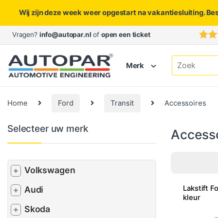
Wij zijn deze week weer opgestart na vakantiesluiting. Be
Skip to navigation
Skip to content
Vragen?
info@autopar.nl
of
open een ticket
Search for:
Merk
Home
Ford
Transit
Accessoires
Selecteer uw merk
Access
Volkswagen
+
Lakstift F
Audi
+
kleur
Skoda
+