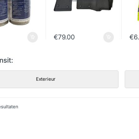
€
79.00
€
6
sit:
Exterieur
Gesorteerd op populariteit
esultaten