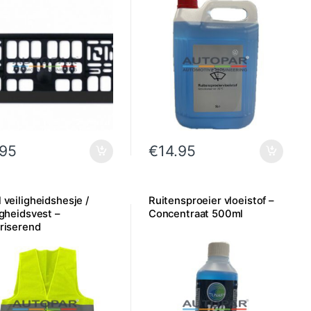
.95
€
14.95
 veiligheidshesje /
Ruitensproeier vloeistof –
igheidsvest –
Concentraat 500ml
riserend