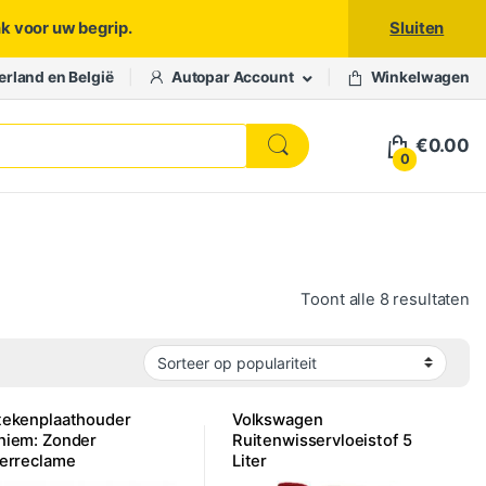
nk voor uw begrip.
Sluiten
erland en België
Autopar Account
Winkelwagen
€
0.00
0
Ge
Toont alle 8 resultaten
tekenplaathouder
Volkswagen
niem: Zonder
Ruitenwisservloeistof 5
lerreclame
Liter