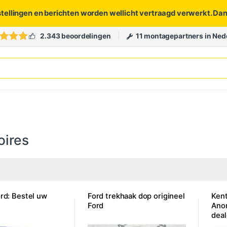
stellingen en berichten worden wellicht vertraagd verwerkt. Da
2.343 beoordelingen
11 montagepartners in Ned
oires
ord: Bestel uw
Ford trekhaak dop origineel
Ken
Ford
Ano
dea