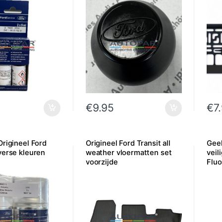
€
9.95
€
7
Origineel Ford
Origineel Ford Transit all
Geel
verse kleuren
weather vloermatten set
veil
voorzijde
Fluo