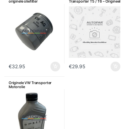
originele oliefilter
Transporter T5 / T6 – Origineel
bij de dealer icm met
onderhoud
€
32.95
€
29.95
Originele VW Transporter
Motorolie