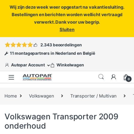
Wij zijn deze week weer opgestart na vakantiesluiting.
Bestellingen en berichten worden wellicht vertraagd
verwerkt. Dank voor uw begrip.
Sluiten
Skip to navigation
Skip to content
Vragen?
info@autopar.nl
of
open een ticket
2.343 beoordelingen
11 montagepartners in Nederland en België
Autopar Account
Winkelwagen
0
Home
Volkswagen
Transporter / Multivan
Volkswagen Transporter 2009
onderhoud