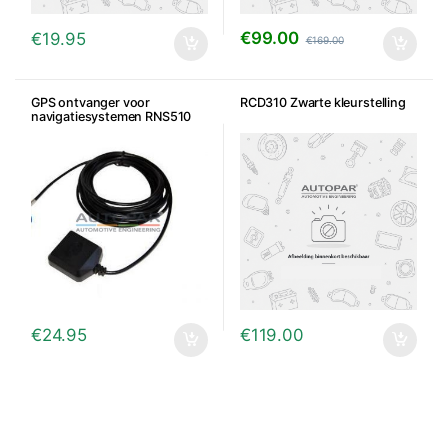
€
99.00
€
19.95
€
169.00
GPS ontvanger voor
RCD310 Zwarte kleurstelling
navigatiesystemen RNS510
RNS315 RNS310
€
24.95
€
119.00