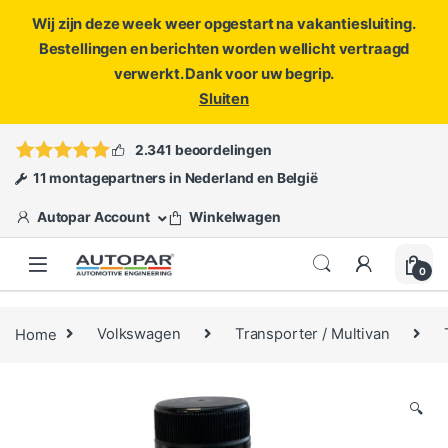
Wij zijn deze week weer opgestart na vakantiesluiting.
Bestellingen en berichten worden wellicht vertraagd
verwerkt. Dank voor uw begrip.
Sluiten
Skip to navigation
Skip to content
Vragen?
info@autopar.nl
of
open een ticket
2.341 beoordelingen
11 montagepartners in Nederland en België
Autopar Account
Winkelwagen
0
Home
Volkswagen
Transporter / Multivan
🔍