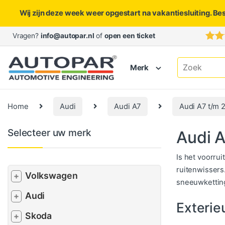
Wij zijn deze week weer opgestart na vakantiesluiting. Be
Skip to navigation
Skip to content
Vragen?
info@autopar.nl
of
open een ticket
Search for:
Merk
Home
Audi
Audi A7
Audi A7 t/m 
Selecteer uw merk
Audi A
Is het voorru
ruitenwissers
Volkswagen
+
sneeuwketting
Audi
+
Exterie
Skoda
+