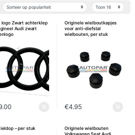
 logo Zwart achterklep
Originele wielboutkapjes
igineel Audi zwart
voor anti-diefstal
enlogo
wielbouten, per stuk
9.00
€
4.95
ieldop – per stuk
Originele wielbouten
Volkswagen Seat Audi