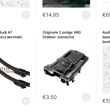
€
14.95
€
6
Audi A7
Originele 2 polige VAG
Aud
sers aerotwin
Stekker connector
bele
best
kleu
€
3.50
€
5