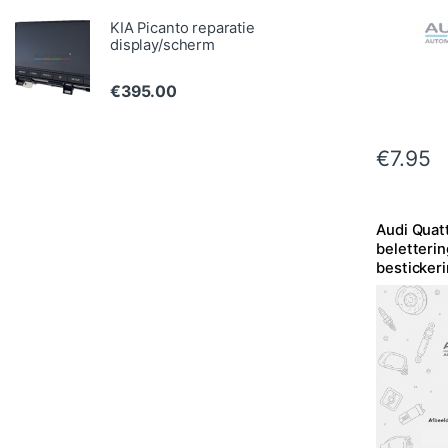
KIA Picanto reparatie
display/scherm
€
395.00
€
7.95
Audi Quat
beletterin
bestickeri
uitvoerin