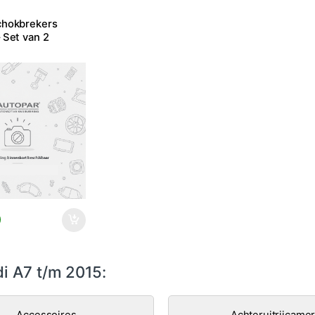
chokbrekers
 Set van 2
0
i A7 t/m 2015:
Accessoires
Achteruitrijcame