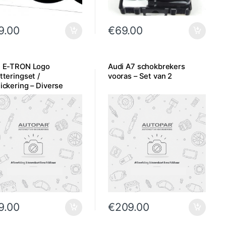
9.00
€
69.00
i E-TRON Logo
Audi A7 schokbrekers
tteringset /
vooras – Set van 2
ickering – Diverse
ren
9.00
€
209.00