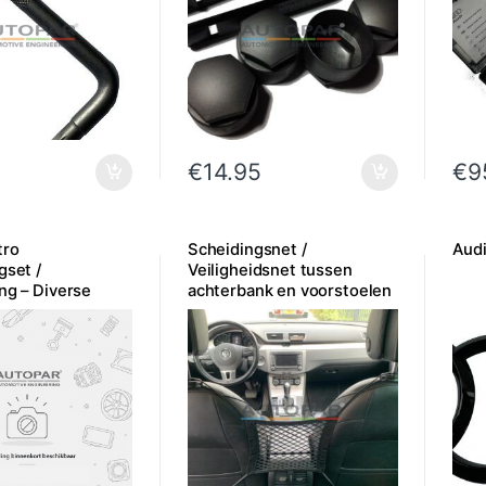
€
14.95
€
9
tro
Scheidingsnet /
Audi
gset /
Veiligheidsnet tussen
ng – Diverse
achterbank en voorstoelen
gen