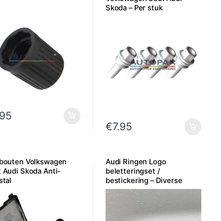
Skoda – Per stuk
.95
€
7.95
tbouten Volkswagen
Audi Ringen Logo
 Audi Skoda Anti-
beletteringset /
stal
bestickering – Diverse
kleuren