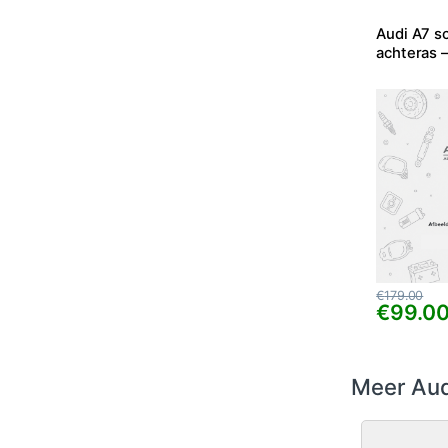
Audi A7 s
achteras –
€
179.00
€
99.0
Meer Aud