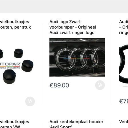
 wielboutkapjes
Audi logo Zwart
Audi
bouten, per stuk
voorbumper – Origineel
– Or
Audi zwart ringen logo
ring
voorzijde
€
89.00
€
7
 wielboutkapjes
Audi kentekenplaat houder
Vent
bouten VW
‘Audi Sport’