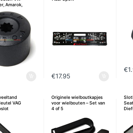
er, Amarok,
per stuk
€
1
€
17.95
veeltand
Originele wielboutkapjes
Slo
eutel VAG
voor wielbouten – Set van
Seat
pslot
4 of 5
Dief