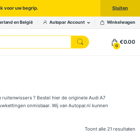
nk voor uw begrip.
Sluiten
erland en België
Autopar Account
Winkelwagen
€
0.00
0
 ruitenwissers ? Bestel hier de originele Audi A7
uwkettingen onmisbaar. Wij van Autopar.nl kunnen
Ge
Toont alle 21 resultaten