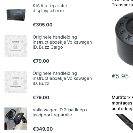
Transport
KIA Rio reparatie
Touareg, 
display/scherm
€
395.00
Originele handleiding
instructieboekje Volkswagen
ID. Buzz Cargo
€
79.00
Originele handleiding
€
5.95
instructieboekje Volkswagen
ID. Buzz
€
79.00
Multitorx 
montagesl
achterkle
Volkswagen ID.3 laadklep /
laadpoort reparatie
€
349.00