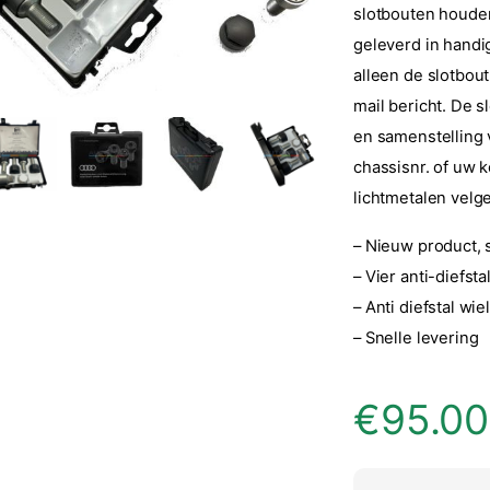
slotbouten houde
geleverd in handi
alleen de slotbou
mail bericht. De s
en samenstelling v
chassisnr. of uw k
lichtmetalen velge
– Nieuw product, 
– Vier anti-diefst
– Anti diefstal wi
– Snelle levering
€
95.00