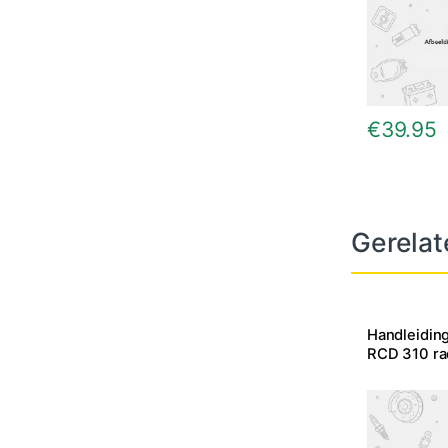
€
39.95
Gerelat
Handleiding
RCD 310 rad