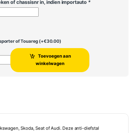
ken of chassisnr in, indien importauto
*
porter of Touareg (+
€
30.00
)
Toevoegen aan
swagen Seat Audi Skoda Anti-Diefstal aantal
winkelwagen
swagen, Skoda, Seat of Audi. Deze anti-diefstal