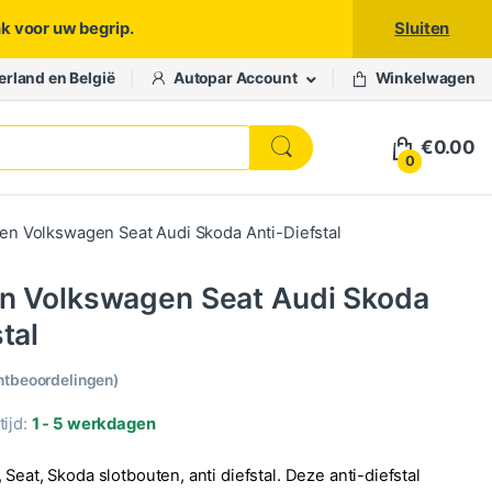
nk voor uw begrip.
Sluiten
erland en België
Autopar Account
Winkelwagen
€
0.00
0
en Volkswagen Seat Audi Skoda Anti-Diefstal
en Volkswagen Seat Audi Skoda
tal
ntbeoordelingen)
ijd:
1 - 5 werkdagen
Seat, Skoda slotbouten, anti diefstal. Deze anti-diefstal