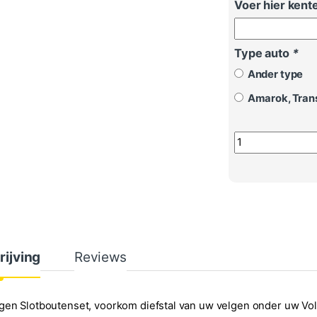
Voer hier kente
Type auto
*
Ander type
Amarok, Trans
Slotbouten Volk
rijving
Reviews
en Slotboutenset, voorkom diefstal van uw velgen onder uw Volk