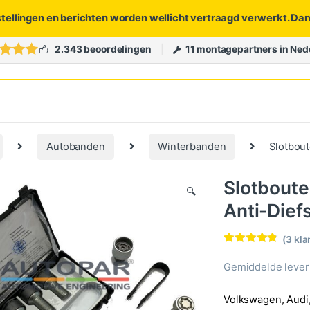
stellingen en berichten worden wellicht vertraagd verwerkt. Da
2.343 beoordelingen
11 montagepartners in Ned
Autobanden
Winterbanden
Slotbout
Slotbout
🔍
Anti-Diefs
(
3
kla
Waardering
3
4.67
op 5
Gemiddelde levert
gebaseerd
op
klantbeoord
Volkswagen, Audi, 
elingen