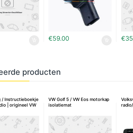
€
59.00
€
35
eerde producten
 / Instructieboekje
VW Golf 5 / VW Eos motorkap
Volk
io | origineel VW
isolatiemat
radio