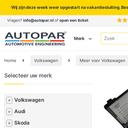
Wij zijn deze week weer opgestart na vakantiesluiting. Be
Skip to navigation
Skip to content
Vragen?
info@autopar.nl
of
open een ticket
Search for:
Merk
Home
Volkswagen
Meer voor Volkswagen
Selecteer uw merk
Volkswagen
+
Audi
+
Skoda
+